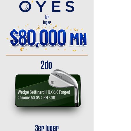
1er
lugar
2do
lugar
3er lugar