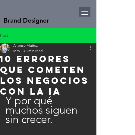
Brand Designer
Post
Alfonso Muñoz
May 13
3 min read
10 errores
que COMETEN
los negocios
con la IA
Y por qué 
muchos siguen 
sin crecer.