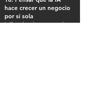
hace crecer un negocio 
por sí sola
La IA puede acelerar procesos, ahorrar 
tiempo y aumentar productividad. Pero 
el crecimiento real sigue dependiendo 
de decisiones, estrategia, experiencia y 
dirección. La tecnología es una 
herramienta poderosa, pero el criterio 
humano sigue siendo lo que marca la 
diferencia.
La IA puede convertirse en una de las 
herramientas más poderosas para 
acelerar un negocio, ahorrar tiempo y 
mejorar procesos. Pero las empresas 